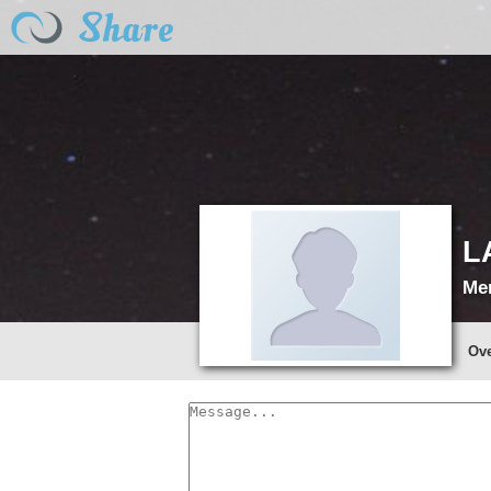
L
Me
Ov