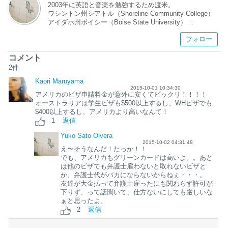
2003年に英語と音楽を勉強するため渡米。
ワシントン州シアトル（Shoreline Community College）
アイダホ州ボイシー（Boise State University）
テネシー州メンフィス（The University of Memphis）
フォロー
での学業を経て、2013年に修士課程修了。
現在はイリノイ州シカゴにて生活しています。
コメント
2
件
アメリカ留学（とくに音楽留学）、アメリカ生活へのご質
問、どんどんお寄せください！
Kaori Maruyama
2015-10-01 10:34:30
アメリカのビザ申請料金が意外に安くてビックリ！！！！
オーストラリアは学生ビザも$500以上するし、WHビザでも
$400以上するし、アメリカより高いなんて！
1
返信
Yuko Sato Olvera
2015-10-02 04:31:48
え〜そうなんだ！たっか！！
でも、アメリカもグリーンカードは高いよ。。あと
は他のビザでも弁護士雇わないと取れないビザと
か、弁護士代がバカにならないからねぇ・・・。
友達が大金払って弁護士雇ったにも関わらず許可が
下りず、って話聞いて、仕方ないにしても厳しいな
ぁと思ったよ。
2
返信