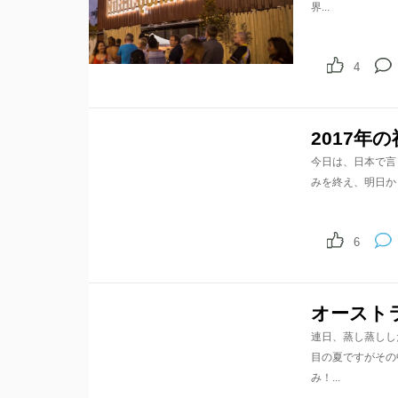
界...
4
2017年
今日は、日本で言
みを終え、明日か
6
オースト
連日、蒸し蒸しし
目の夏ですがその
み！...