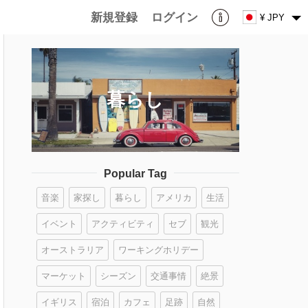
新規登録
ログイン
¥ JPY
暮らし
Popular Tag
音楽
家探し
暮らし
アメリカ
生活
イベント
アクティビティ
セブ
観光
オーストラリア
ワーキングホリデー
マーケット
シーズン
交通事情
絶景
イギリス
宿泊
カフェ
足跡
自然