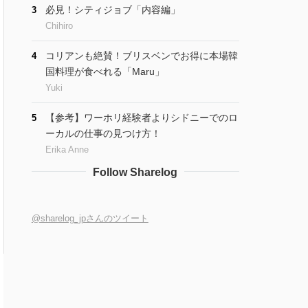
必見！シティジョブ「内容編」
3
Chihiro
コリアンも絶賛！ブリスベンでお得に本場韓
4
国料理が食べれる「Maru」
Yuki
【参考】ワーホリ経験者よりシドニーでのロ
5
ーカルの仕事の見つけ方！
Erika Anne
Follow Sharelog
@sharelog_jpさんのツイート