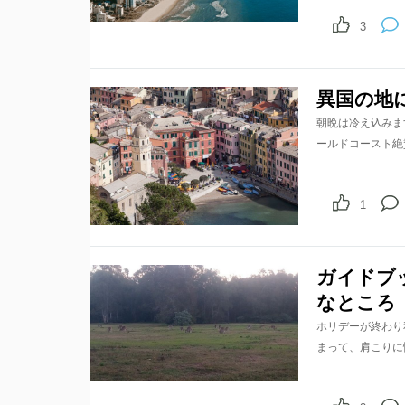
3
異国の地
朝晩は冷え込みま
ールドコースト絶
1
ガイドブ
なところ
ホリデーが終わり
まって、肩こりに