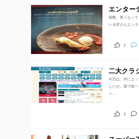
エンター
朝晩、寒くなって
いる皆さんエンター
2
二大クラ
今日は、州によって
したが。国で統一
ン...
3