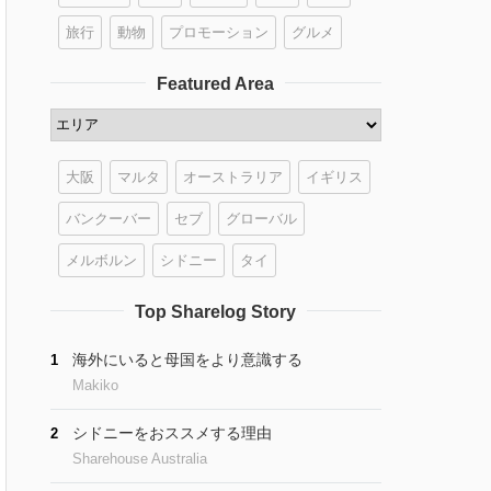
旅行
動物
プロモーション
グルメ
Featured Area
大阪
マルタ
オーストラリア
イギリス
バンクーバー
セブ
グローバル
メルボルン
シドニー
タイ
Top Sharelog Story
海外にいると母国をより意識する
1
Makiko
シドニーをおススメする理由
2
Sharehouse Australia