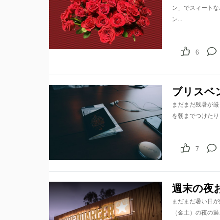
ン」でスィートな
ン...
6
ブリスベ
まだまだ残暑が厳
を朝までつけたり
7
週末の夜
まだまだ暑い日が
（金土）の夜の過