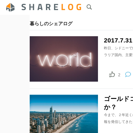
暮らしのシェアログ
2017.7
昨日、シドニーで
ラリア国内、主要
2
ゴールド
か？
今まで、２年近く
報を発信してきた