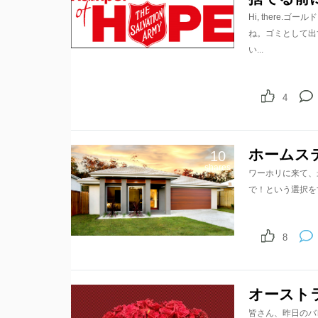
Hi, there
ね。ゴミとして出
い...
4
ホームス
10
shares
ワーホリに来て、
で！という選択を
8
オースト
皆さん、昨日のバ