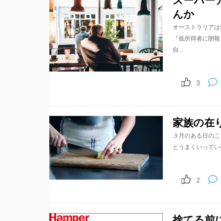
スーパー
んか
オーストラリアは
『低所得者に朗報
自...
3
家族の在
３月のある日のこ
とうまくいってい
2
捨てる前