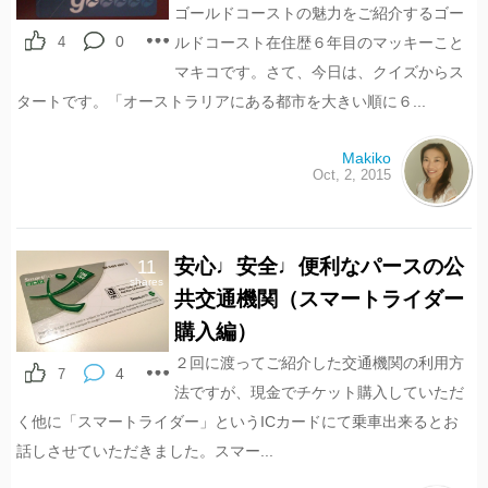
ゴールドコーストの魅力をご紹介するゴー
0
4
ルドコースト在住歴６年目のマッキーこと
マキコです。さて、今日は、クイズからス
タートです。「オーストラリアにある都市を大きい順に６...
Makiko
Oct, 2, 2015
安心♩安全♩便利なパースの公
11
shares
共交通機関（スマートライダー
購入編）
２回に渡ってご紹介した交通機関の利用方
4
7
法ですが、現金でチケット購入していただ
く他に「スマートライダー」というICカードにて乗車出来るとお
話しさせていただきました。スマー...