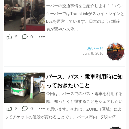
ーバーの交通事情をご紹介します＾＾バン
クーバーではTransLinkがスカイトレインと
busを運営しています。日本のように時刻
表が駅やバス停...
0
5
あいーだ
Jun, 8, 2016
パース、バス・電車利用時に知
っておきたいこと
今回は、パースでのバス・電車を利用する
際、知っとくと得することをシェアしたい
0
8
と思います。それは、ZONE（区域）によ
ってチケットの値段が変わることです。パース市内・郊外のZ...