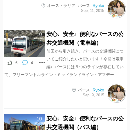
オーストラリア
,
パース
Ryoko
Sep, 11, 2015
安心♩安全♩便利なパースの公
10
shares
共交通機関（電車編）
前回から引き続き、パースの交通機関につ
いてご紹介したいと思います！今回は電車
4
6
編♩パースには５つのラインが存在してい
て、フリーマントルライン・ミッドランドライン・アマデー...
パース
Ryoko
Sep, 9, 2015
安心♩安全♩便利なパースの公
10
shares
共交通機関（バス編）