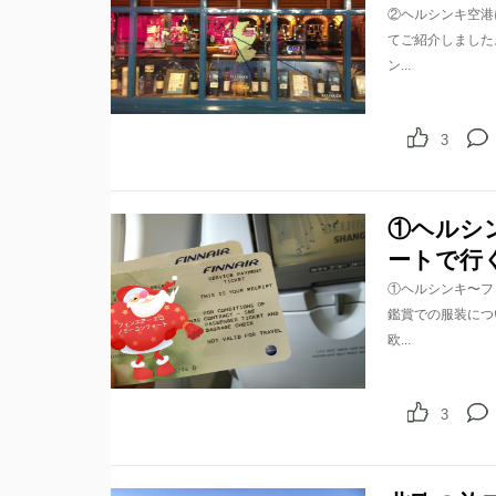
②ヘルシンキ空港
てご紹介しました
ン...
3
①ヘルシ
ートで行
①ヘルシンキ〜フ
鑑賞での服装につ
欧...
3