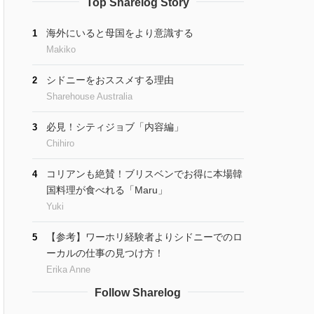
Top Sharelog Story
海外にいると母国をより意識する
1
Makiko
シドニーをおススメする理由
2
Sharehouse Australia
必見！シティジョブ「内容編」
3
Chihiro
コリアンも絶賛！ブリスベンでお得に本場韓
4
国料理が食べれる「Maru」
Yuki
【参考】ワーホリ経験者よりシドニーでのロ
5
ーカルの仕事の見つけ方！
Erika Anne
Follow Sharelog