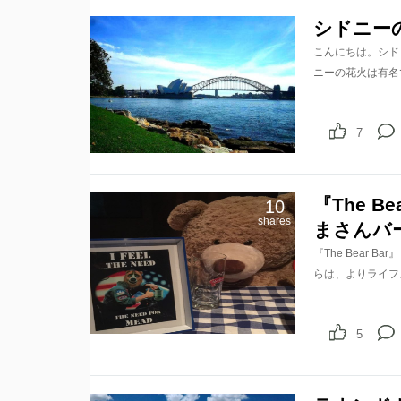
シドニー
こんにちは。シド
ニーの花火は有名
7
『The 
10
shares
まさんバ
『The Bear
らは、よりライフ
5