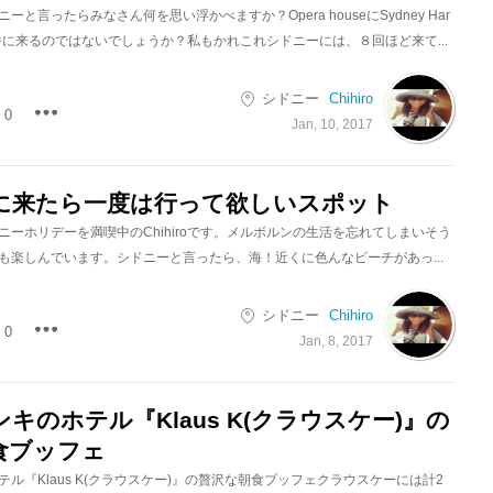
と言ったらみなさん何を思い浮かべますか？Opera houseにSydney Har
geが一番に来るのではないでしょうか？私もかれこれシドニーには、８回ほど来て...
シドニー
Chihiro
0
Jan, 10, 2017
に来たら一度は行って欲しいスポット
ニーホリデーを満喫中のChihiroです。メルボルンの生活を忘れてしまいそう
も楽しんでいます。シドニーと言ったら、海！近くに色んなビーチがあっ...
シドニー
Chihiro
0
Jan, 8, 2017
キのホテル『Klaus K(クラウスケー)』の
食ブッフェ
ル『Klaus K(クラウスケー)』の贅沢な朝食ブッフェクラウスケーには計2