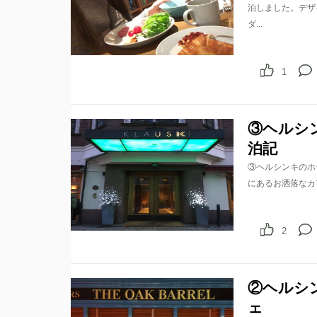
泊しました。デザ
ダ...
1
③ヘルシン
泊記
③ヘルシンキのホテ
にあるお洒落なカ
2
②ヘルシ
ェ