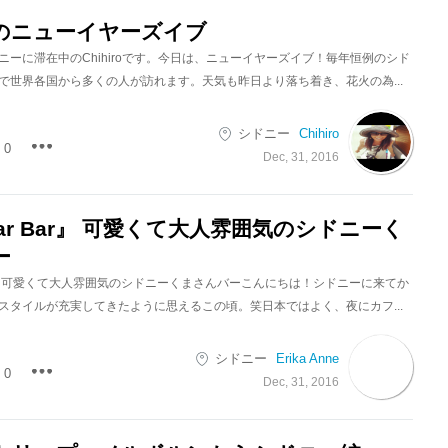
のニューイヤーズイブ
ニーに滞在中のChihiroです。今日は、ニューイヤーズイブ！毎年恒例のシド
で世界各国から多くの人が訪れます。天気も昨日より落ち着き、花火の為...
シドニー
Chihiro
0
Dec, 31, 2016
Bear Bar』 可愛くて大人雰囲気のシドニーく
ー
 Bar』 可愛くて大人雰囲気のシドニーくまさんバーこんにちは！シドニーに来てか
スタイルが充実してきたように思えるこの頃。笑日本ではよく、夜にカフ...
シドニー
Erika Anne
0
Dec, 31, 2016