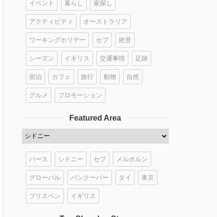
イベント
暮らし
家探し
アクティビティ
オーストラリア
ワーキングホリデー
セブ
絶景
シーズン
イギリス
交通事情
足跡
宿泊
カフェ
旅行
動物
自然
グルメ
プロモーション
Featured Area
パース
シドニー
セブ
メルボルン
グローバル
バンクーバー
タイ
東京
ブリスベン
イギリス