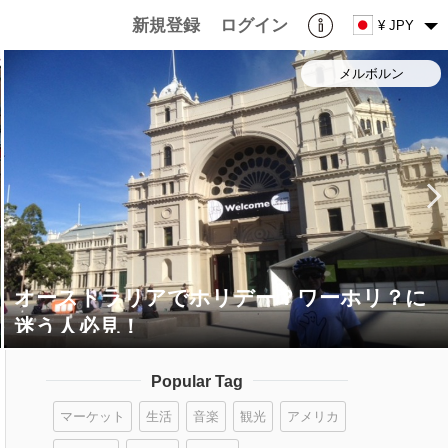
新規登録
ログイン
¥ JPY
メルボルン
オーストラリアでホリデー？ワーホリ？に
迷う人必見！
Popular Tag
マーケット
生活
音楽
観光
アメリカ