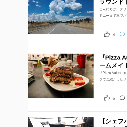
ラウンド
こんにちは。クリ
ドニーまで車でパ
4
『Pizza
ームメイ
『Pizza Au
グでご紹介したサ
5
【シェフ