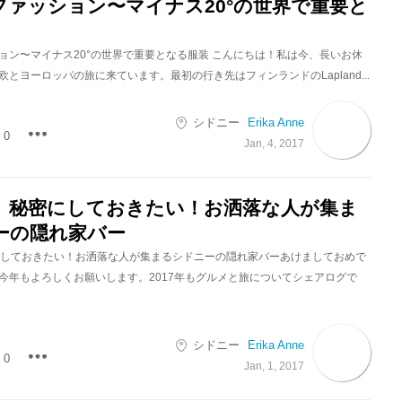
ファッション〜マイナス20°の世界で重要と
ョン〜マイナス20°の世界で重要となる服装 こんにちは！私は今、長いお休
とヨーロッパの旅に来ています。最初の行き先はフィンランドのLapland...
シドニー
Erika Anne
0
Jan, 4, 2017
BC』秘密にしておきたい！お洒落な人が集ま
ーの隠れ家バー
密にしておきたい！お洒落な人が集まるシドニーの隠れ家バーあけましておめで
今年もよろしくお願いします。2017年もグルメと旅についてシェアログで
シドニー
Erika Anne
0
Jan, 1, 2017