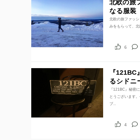
北欧の旅
なる服装
北欧の旅ファッシ
みをもらって、北欧
6
『121
るシドニ
『121BC』秘
とうございます。
ブ...
4