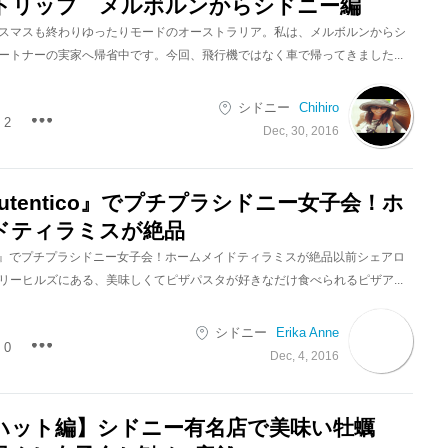
トリップ メルボルンからシドニー編
スマスも終わりゆったりモードのオーストラリア。私は、メルボルンからシ
ートナーの実家へ帰省中です。今回、飛行機ではなく車で帰ってきました...
シドニー
Chihiro
2
Dec, 30, 2016
 Autentico』でプチプラシドニー女子会！ホ
ドティラミスが絶品
tentico』でプチプラシドニー女子会！ホームメイドティラミスが絶品以前シェアロ
リーヒルズにある、美味しくてピザパスタが好きなだけ食べられるピザア...
シドニー
Erika Anne
0
Dec, 4, 2016
ハット編】シドニー有名店で美味い牡蠣