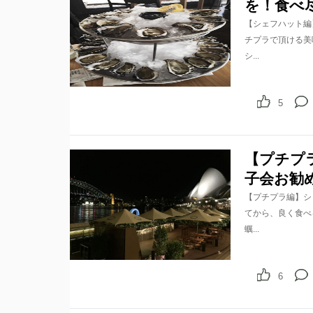
を！食べ
【シェフハット編
チプラで頂ける美
シ...
5
【プチプ
子会お勧
【プチプラ編】シ
てから、良く食べ
蠣...
6