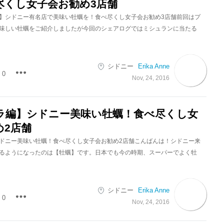
尽くし女子会お勧め3店舗
】シドニー有名店で美味い牡蠣を！食べ尽くし女子会お勧め3店舗前回はプ
味しい牡蠣をご紹介しましたが今回のシェアログではミシュランに当たる
シドニー
Erika Anne
0
Nov, 24, 2016
ラ編】シドニー美味い牡蠣！食べ尽くし女
め2店舗
ドニー美味い牡蠣！食べ尽くし女子会お勧め2店舗こんばんは！シドニー来
るようになったのは【牡蠣】です。日本でも今の時期、スーパーでよく牡
シドニー
Erika Anne
0
Nov, 24, 2016