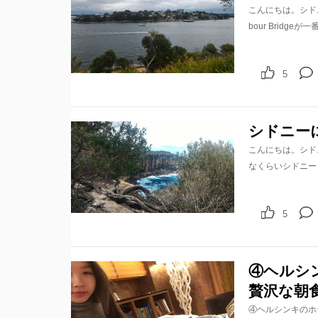
こんにちは。シドニー
bour Brid
5
シドニー
こんにちは。シド
なくらいシドニー
5
④ヘルシン
贅沢な朝
④ヘルシンキのホテ