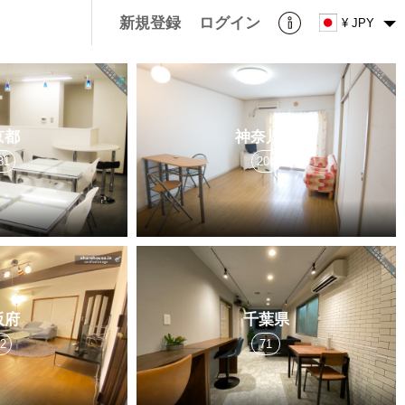
新規登録
ログイン
¥ JPY
京都
神奈川県
81
200
阪府
千葉県
22
71