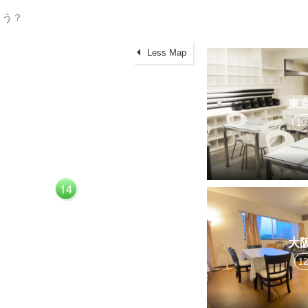
Less Map
東
10
14
大
1