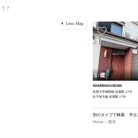
Less Map
1
:
暖
SHAREHOUSE365
佐賀大学病院線 佐賀駅 17分
女子短大線 佐賀駅 17分
別のタイプで検索
男女
Home
>
熊本