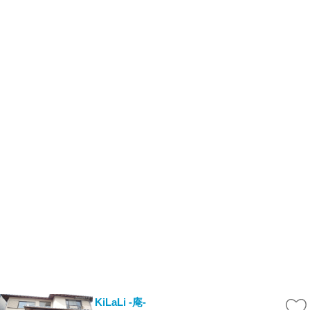
KiLaLi -庵-