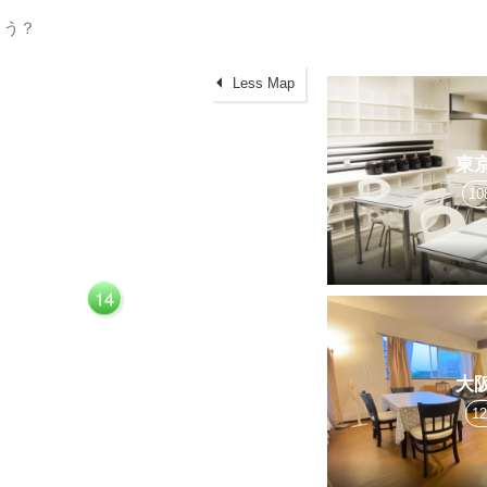
Less Map
東
10
14
大
1