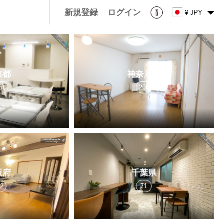
新規登録
ログイン
¥ JPY
京都
神奈川県
81
200
阪府
千葉県
22
71