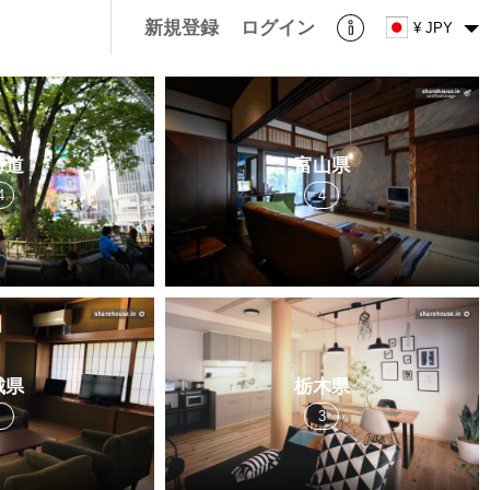
新規登録
ログイン
¥ JPY
海道
富山県
4
4
城県
栃木県
7
3