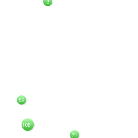
3
52
1081
71