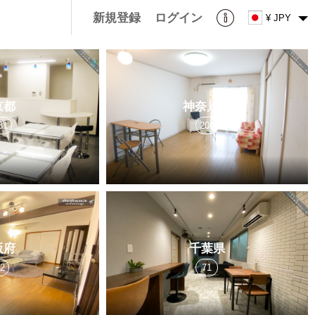
新規登録
ログイン
¥ JPY
京都
神奈川県
81
200
阪府
千葉県
22
71