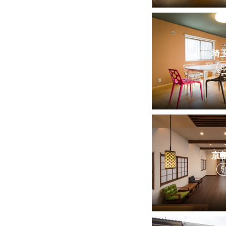
埼
5
京
5