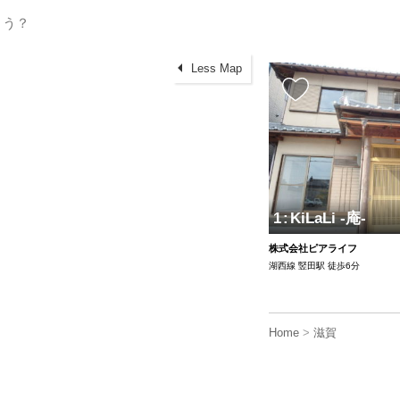
Less Map
1
:
KiLaLi -庵-
株式会社ピアライフ
湖西線 竪田駅 徒歩6分
Home
>
滋賀