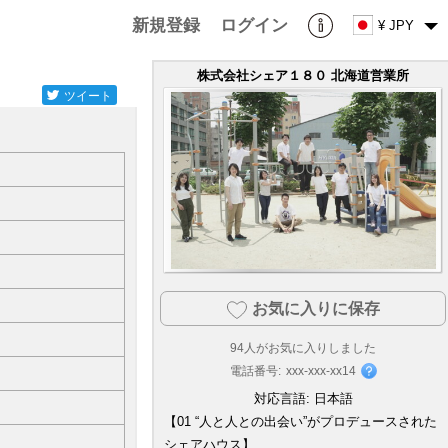
新規登録
ログイン
¥ JPY
株式会社シェア１８０ 北海道営業所
ツイート
お気に入りに保存
94
人がお気に入りしました
電話番号:
xxx-xxx-xx14
対応言語:
日本語
【01 “人と人との出会い”がプロデュースされた
シェアハウス】