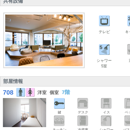
共有設備
テレビ
キ
5
シャワー
5室
部屋情報
708
7階
洋室
個室
鍵
デスク
イス
ベ
キッチン
冷蔵庫
シャワー
バス