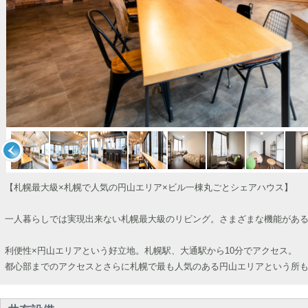
【札幌最大級×札幌で人気の円山エリア×ビル一棟丸ごとシェアハウス】
一人暮らしでは実現出来ない札幌最大級のリビング。さまざまな機能があ
利便性×円山エリアという好立地。札幌駅、大通駅から10分でアクセス。
都心部までのアクセスとさらに札幌で最も人気のある円山エリアという所