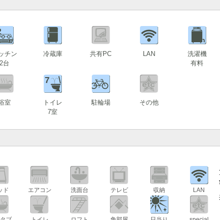
2
ッチン
冷蔵庫
共有PC
LAN
洗濯機
2台
有料
7
浴室
トイレ
駐輪場
その他
7室
ッド
エアコン
洗面台
テレビ
収納
LAN
タブ
トイレ
ロフト
角部屋
日当り
special