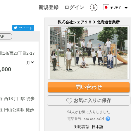
新規登録
ログイン
¥ JPY
株式会社シェア１８０ 北海道営業所
ツイート
AP
1条西20丁目2-17
,000
問い合わせ
 西18丁目駅 徒歩
お気に入りに保存
 円山公園駅 徒歩
94
人がお気に入りしました
電話番号:
xxx-xxx-xx14
対応言語:
日本語