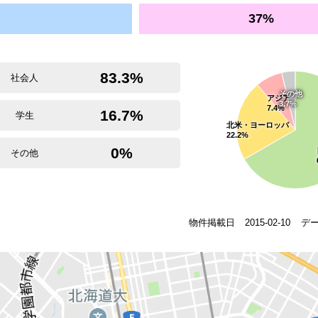
37%
83.3%
社会人
その他
アジア
3.7%
7.4%
16.7%
学生
北米・ヨーロッパ
22.2%
0%
その他
物件掲載日
2015-02-10
デ