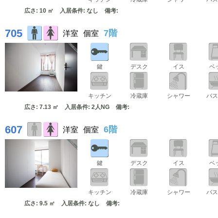
広さ: 10 ㎡
入居条件: なし
備考:
705
7階
洋室
個室
鍵
デスク
イス
ベ
キッチン
冷蔵庫
シャワー
バス
広さ: 7.13 ㎡
入居条件: 2人NG
備考:
607
6階
洋室
個室
鍵
デスク
イス
ベ
キッチン
冷蔵庫
シャワー
バス
広さ: 9.5 ㎡
入居条件: なし
備考: