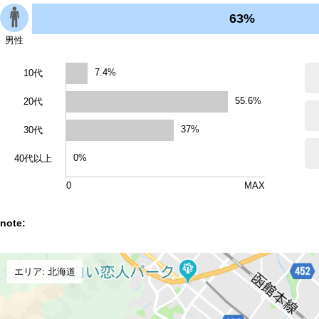
63%
男性
7.4%
10代
55.6%
20代
37%
30代
0%
40代以上
0
MAX
note:
エリア: 北海道