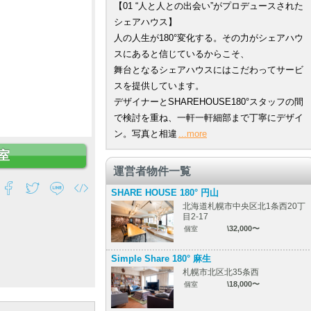
【01 “人と人との出会い”がプロデュースされた
シェアハウス】
人の人生が180°変化する。その力がシェアハウ
スにあると信じているからこそ、
舞台となるシェアハウスにはこだわってサービ
スを提供しています。
デザイナーとSHAREHOUSE180°スタッフの間
で検討を重ね、一軒一軒細部まで丁寧にデザイ
ン。写真と相違
...more
室
運営者物件一覧
SHARE HOUSE 180° 円山
北海道札幌市中央区北1条西20丁
目2-17
\32,000〜
個室
Simple Share 180° 麻生
札幌市北区北35条西
\18,000〜
個室