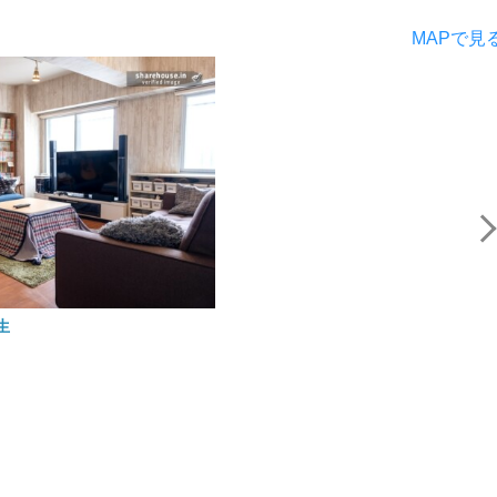
MAPで見
麻生