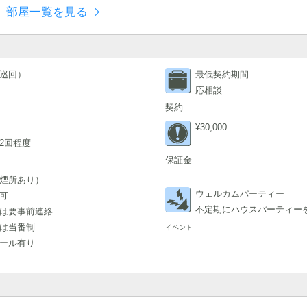
部屋一覧を見る
巡回）
最低契約期間
応相談
契約
¥30,000
2回程度
保証金
煙所あり）
ウェルカムパーティー
可
不定期にハウスパーティー
は要事前連絡
は当番制
イベント
ール有り