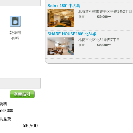
Solo+ 180° 中の島
北海道札幌市豊平区平岸1条2丁目
\39,000〜
個室
乾燥機
SHARE HOUSE180° 北34条
有料
札幌市北区北34条西7丁目
\38,000〜
個室
賃料
¥39,000
共益費
¥6,500