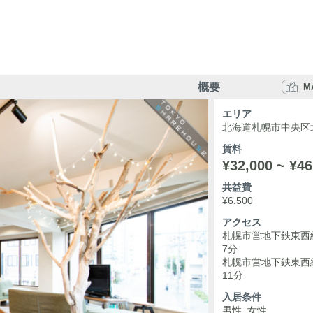
概要
M
エリア
北海道札幌市中央区北
賃料
¥32,000 ~ ¥46
共益費
¥6,500
アクセス
札幌市営地下鉄東西線
7分
札幌市営地下鉄東西線
11分
入居条件
男性, 女性