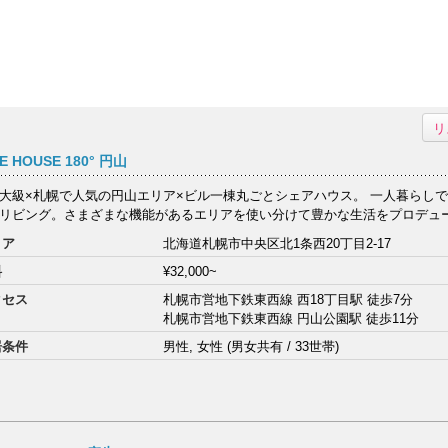
リ
E HOUSE 180° 円山
大級×札幌で人気の円山エリア×ビル一棟丸ごとシェアハウス。 一人暮らし
リビング。さまざまな機能があるエリアを使い分けて豊かな生活をプロデュース
リア
北海道札幌市中央区北1条西20丁目2-17
料
¥32,000~
クセス
札幌市営地下鉄東西線 西18丁目駅 徒歩7分
札幌市営地下鉄東西線 円山公園駅 徒歩11分
居条件
男性, 女性 (男女共有 / 33世帯)