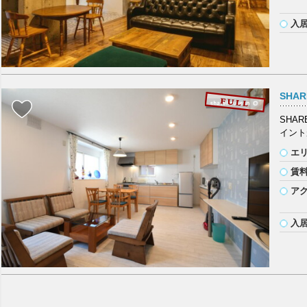
入
SHAR
SHA
イント
エ
賃
ア
入