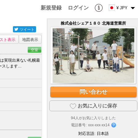
新規登録
ログイン
¥ JPY
株式会社シェア１８０ 北海道営業所
ツイート
スト表示
地図表示
空室
では実現出来ない札幌最
します...
問い合わせ
お気に入りに保存
94
人がお気に入りしました
電話番号:
xxx-xxx-xx14
対応言語:
日本語