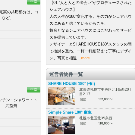
空室
【01 “人と人との出会い”がプロデュースされた
シェアハウス】
充実の共用部分は、コ
人の人生が180°変化する。その力がシェアハウ
ど、...
スにあると信じているからこそ、
舞台となるシェアハウスにはこだわってサービ
スを提供しています。
デザイナーとSHAREHOUSE180°スタッフの間
で検討を重ね、一軒一軒細部まで丁寧にデザイ
ン。写真と相違
...more
運営者物件一覧
SHARE HOUSE 180° 円山
北海道札幌市中央区北1条西20丁
空室
目2-17
\32,000〜
ッチン・シャワー・ト
個室
共益費 ...
Simple Share 180° 麻生
札幌市北区北35条西
\18,000〜
個室