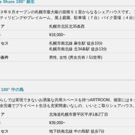
e Share 180° 麻生
３年９月オープンの札幌市最大級の規模５１室からなるシェアハウスです。 
ティリビングやプレイルーム、屋上庭園、駐車場（７台）バイク置場（４台）な
リア
札幌市北区北35条西
料
¥18,000~
クセス
札幌市南北線 麻生駅 徒歩10分
札幌市南北線 北34条駅 徒歩13分
居条件
男性, 女性 (男女共有 / 51世帯)
+ 180° 中の島
らしでは実現できないお洒落な共用スペースを持つARTROOM。個室にはキ
全完備でプライベート生活も充実間違いなしの、いいとこ取りシェアハウス。 - 
リア
北海道札幌市豊平区平岸1条2丁目
料
¥39,000~
クセス
地下鉄南北線 中の島駅 徒歩7分