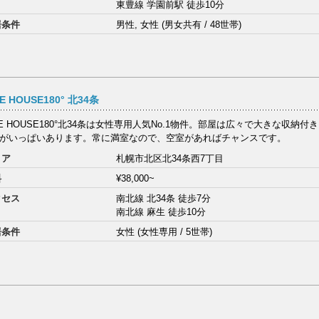
東豊線 学園前駅 徒歩10分
居条件
男性, 女性 (男女共有 / 48世帯)
E HOUSE180° 北34条
RE HOUSE180°北34条は女性専用人気No.1物件。部屋は広々で大きな収納
がいっぱいあります。常に満室なので、空室があればチャンスです。
リア
札幌市北区北34条西7丁目
料
¥38,000~
クセス
南北線 北34条 徒歩7分
南北線 麻生 徒歩10分
居条件
女性 (女性専用 / 5世帯)