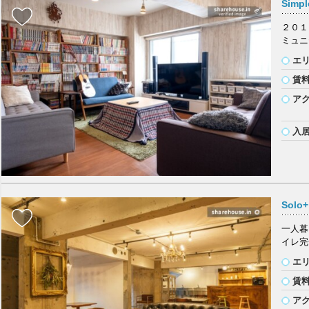
Simpl
２０１
ミュニ
エ
賃
ア
入
Solo
一人暮
イレ完
エ
賃
ア