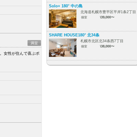
Solo+ 180° 中の島
北海道札幌市豊平区平岸1条2丁目
\39,000〜
個室
SHARE HOUSE180° 北34条
札幌市北区北34条西7丁目
満室
\38,000〜
個室
付き。女性が住んで喜ぶポ