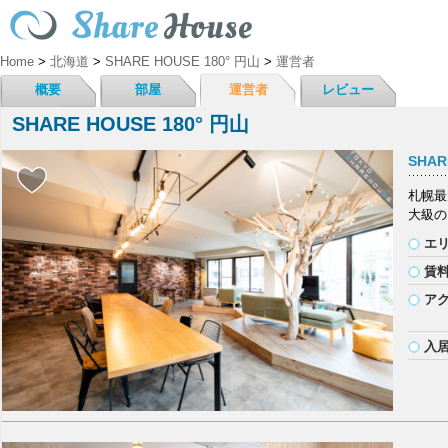
Home
>
北海道
>
SHARE HOUSE 180° 円山
>
運営者
概要
部屋
運営者
レビュー
SHARE HOUSE 180° 円山
SHAR
札幌最
大級の
エ
賃
ア
入