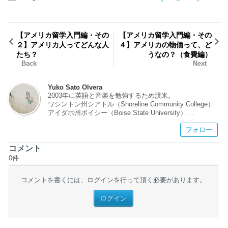
【アメリカ留学入門編・その
【アメリカ留学入門編・その
２】アメリカ人ってどんな人
４】アメリカの物価って、ど
たち？
うなの？（食費編）
Back
Next
Yuko Sato Olvera
2003年に英語と音楽を勉強するため渡米。
ワシントン州シアトル（Shoreline Community College）
アイダホ州ボイシー（Boise State University）
テネシー州メンフィス（The University of Memphis）
フォロー
での学業を経て、2013年に修士課程修了。
現在はイリノイ州シカゴにて生活しています。
コメント
0
件
アメリカ留学（とくに音楽留学）、アメリカ生活へのご質
問、どんどんお寄せください！
コメントを書くには、ログインを行って頂く必要があります。
ログイン