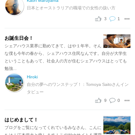
Kaori Maruyama
日本とオーストラリアの職場での女性の扱い方
1
3
お誕生日会！
シェアハウス業界に勤めてきて、はや１年半。そん
な僕も今年の春から、シェアハウス住民なんです。自分が大学生
ということもあって、社会人の方が住むシェアハウスはとっても
勉強...
Hiroki
自分の夢へのワンステップ！：Tomoya Saitoさんイン
タビュー
0
9
はじめまして！
ブログをご覧になってくれているみなさん、こんに
ちは！江本侑太と申します！このWebサイトを運営