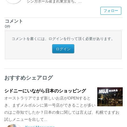
シンガポール産まれ東京育ち。
ホテル&エアライン専門学校卒業後、某航空会社でグラン
フォロー
ドホステス。
その後、空港免税店販売員→ライターをしつつ、都内OL
として働き、
コメント
2014年からシドニーへワーキングホリデー。
0
件
3ヶ月のファームステイを経て、2年目のワーキングホリ
デーをスタート！
コメントを書くには、ログインを行って頂く必要があります。
現在はジュエリー販売員兼ライター(トラベル、コスメ、
フードetc)をしております。
ログイン
将来はシドニーに住みたいです❤︎(^.^)
【Ameblo】
http://s.ameblo.jp/fe1iche/
【Twitter】
http://twitter.com/0211erica
おすすめシェアログ
【instagram】
http://instagram.com/erikaannenagaoke
【Playlife】
シドニーにいながら日本のショッピング
http://play-life.jp/users/797
オーストラリアでまず新しいお店がOPENすると
【Compathy】
https://www.compathy.net/users/erika.nagaoke
き、まずメルボルンに第一号店ができることが多い
【アットコスメ】
のはご存知でしたか？日本の食に関しては言えば、札幌でまずお
http://s.cosme.net/my/open_top/index/user_id/3052118
試しメニューを出して...