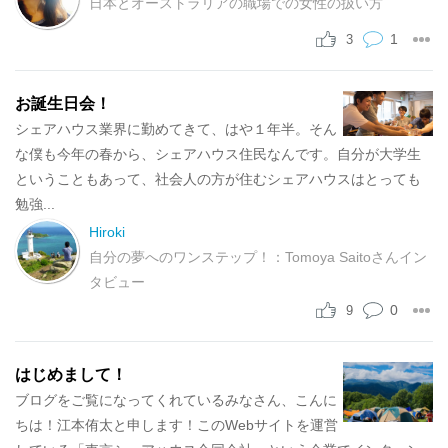
日本とオーストラリアの職場での女性の扱い方
1
3
お誕生日会！
シェアハウス業界に勤めてきて、はや１年半。そん
な僕も今年の春から、シェアハウス住民なんです。自分が大学生
ということもあって、社会人の方が住むシェアハウスはとっても
勉強...
Hiroki
自分の夢へのワンステップ！：Tomoya Saitoさんイン
タビュー
0
9
はじめまして！
ブログをご覧になってくれているみなさん、こんに
ちは！江本侑太と申します！このWebサイトを運営