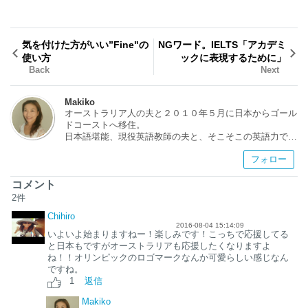
気を付けた方がいい”Fine"の
NGワード。IELTS「アカデミ
使い方
ックに表現するために」
Back
Next
Makiko
オーストラリア人の夫と２０１０年５月に日本からゴール
ドコーストへ移住。
日本語堪能、現役英語教師の夫と、そこそこの英語力で日
本語教師のワタクシは、言語オタク。言葉について語ると
フォロー
止まらない・・・（笑）それでも、言語学習に苦労した私
たちだからこそ、これから勉強するぞ！という人の相談に
乗れるはず。
コメント
2人の子どもは、英語と日本語の2言語、オーストラリア
2
件
と日本の２文化をバランスよく吸収し、バイリンガル・バ
Chihiro
イカルチャーで育っています。
2016-08-04 15:14:09
趣味は、ブッシュウォーキング。料理と食べること。読
いよいよ始まりますねー！楽しみです！こっちで応援してる
書。
と日本もですがオーストラリアも応援したくなりますよ
ね！！オリンピックのロゴマークなんか可愛らしい感じなん
ゴールドコースト渡航前に聞いてみたいこと。
ですね。
オーストラリアの教育事情。バイリンガル育児のこと。英
1
返信
語学習のことなど、お気軽にお尋ねください：）
Makiko