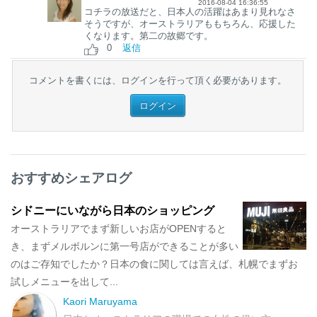
【アメブロ】http://ameblo.jp/englishcoach2017/
2016-08-04 16:36:55
コチラの放送だと、日本人の活躍はあまり見れなさ
そうですが、オーストラリアももちろん、応援した
くなります。第二の故郷です。
0
返信
コメントを書くには、ログインを行って頂く必要があります。
ログイン
おすすめシェアログ
シドニーにいながら日本のショッピング
オーストラリアでまず新しいお店がOPENすると
き、まずメルボルンに第一号店ができることが多い
のはご存知でしたか？日本の食に関しては言えば、札幌でまずお
試しメニューを出して...
Kaori Maruyama