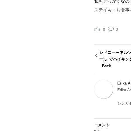
私もせっかくなの
ステイも、お食事
0
0
シドニー～ネルソ
ー)』でハイキン
Back
Erika 
Erika A
シンガ
ホテル
その後
201
コメント
3ヶ月