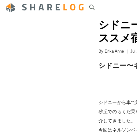
シドニー
ススメ
By
Erika Anne
|
Jul
シドニー〜ネ
シドニーから車で
砂丘でのらくだ乗
介してきました。
今回はネルソンベ