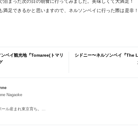
で泊まった次の日の朝食に行ってみました。美味しくて大満足！
も満足できるかと思いますので、ネルソンベイに行った際は是非
ンベイ観光地『Tomaree(トマリ
シドニー〜ネルソンベイ『The Lit
グ
Anne
nne Nagaoke
ポール産まれ東京育ち。
&エアライン専門学校卒業後、某航空会社でグランドホステス。
、空港免税店販売員→ライターをしつつ、都内OLとして働き、
4年からシドニーへワーキングホリデー。
のファームステイを経て、2年目のワーキングホリデーをスタート！