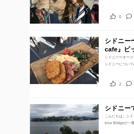
0
シドニー〜
cafe』
シドニー〜オースト
シドニーについて
2
シドニー
こんにちは。シドニー
bour Brid