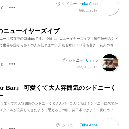
シドニー
Erika Anne
0
Jan, 1, 2017
のニューイヤーズイブ
ニーに滞在中のChihiroです。今日は、ニューイヤーズイブ！毎年恒例のシド
で世界各国から多くの人が訪れます。天気も昨日より落ち着き、花火の為...
シドニー
Chihiro
0
Dec, 31, 2016
Bear Bar』 可愛くて大人雰囲気のシドニーく
ー
 Bar』 可愛くて大人雰囲気のシドニーくまさんバーこんにちは！シドニーに来てか
スタイルが充実してきたように思えるこの頃。笑日本ではよく、夜にカフ...
シドニー
Erika Anne