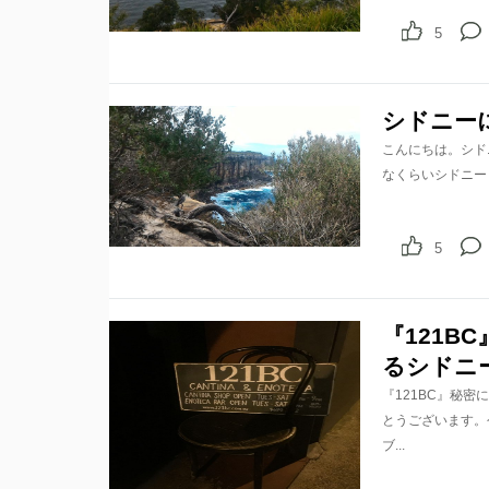
5
シドニー
こんにちは。シド
なくらいシドニー
5
『121
るシドニ
『121BC』秘
とうございます。
ブ...