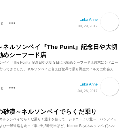
Erika Anne
0
Jul, 29, 2017
ネルソンベイ『The Point』記念日や大切
勧めシーフード店
ベイ『The Point』記念日や大切な日にお勧めシーフード店週末にシドニー
行ってきました。ネルソンベイと言えば世界で最も野生のイルカに出会え...
Erika Anne
0
Jul, 26, 2017
の砂漠～ネルソンベイでらくだ乗り
ネルソンベイでらくだ乗り！週末を使って、シドニーより北へ、パシフィッ
び一般道路を走って車で約2時間半ほど、Nelson Bay(ネルソンベイ)へシ...