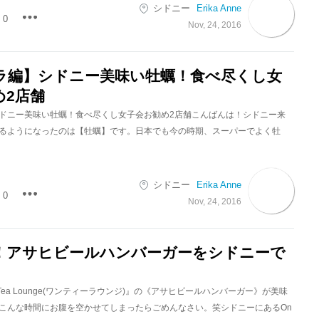
シドニー
Erika Anne
0
Nov, 24, 2016
ラ編】シドニー美味い牡蠣！食べ尽くし女
め2店舗
ドニー美味い牡蠣！食べ尽くし女子会お勧め2店舗こんばんは！シドニー来
るようになったのは【牡蠣】です。日本でも今の時期、スーパーでよく牡
シドニー
Erika Anne
0
Nov, 24, 2016
！アサヒビールハンバーガーをシドニーで
e Tea Lounge(ワンティーラウンジ)』の《アサヒビールハンバーガー》が美味
こんな時間にお腹を空かせてしまったらごめんなさい。笑シドニーにあるOn