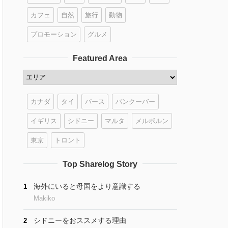
カフェ
自然
旅行
動物
プロモーション
グルメ
Featured Area
カナダ
タイ
パース
バンクーバー
イギリス
シドニー
マルタ
メルボルン
東京
トロント
Top Sharelog Story
海外にいると母国をより意識する
1
Makiko
シドニーをおススメする理由
2