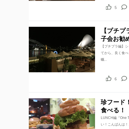
5
【プチプ
子会お勧
【プチプラ編】シ
てから、良く食べ
蠣...
6
珍フード
21
shares
食べる！
LUNCH編『On
い！こんばんは！