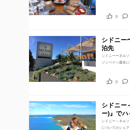
0
シドニー〜
泊先
シドニー〜ネルソン
ソンベイへ週末に
0
シドニー～
ー)』で
シドニー～ネルソン
についてのシェア