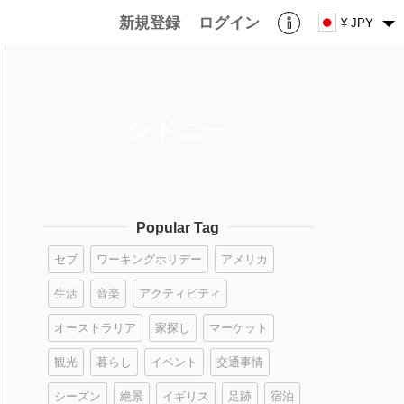
新規登録
ログイン
¥ JPY
シドニー
Popular Tag
セブ
ワーキングホリデー
アメリカ
生活
音楽
アクティビティ
オーストラリア
家探し
マーケット
観光
暮らし
イベント
交通事情
シーズン
絶景
イギリス
足跡
宿泊