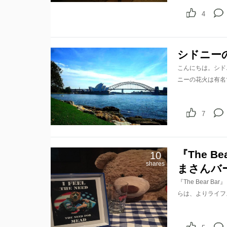
4
シドニー
こんにちは。シド
ニーの花火は有名
7
『The 
10
shares
まさんバ
『The Bear
らは、よりライフ