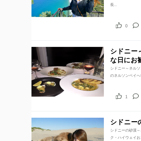
長...
0
シドニー～
な日にお
シドニー～ネルソン
のネルソンベイへ
1
シドニー
シドニーの砂漠～
ク・ハイウェイおよ