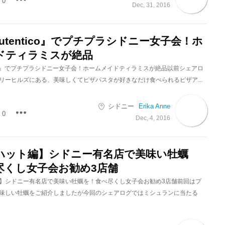
0
Dec, 31, 2016
 Autentico』でプチプラシドニー女子会！ホ
ドティラミスが絶品
tentico』でプチプラシドニー女子会！ホームメイドティラミスが絶品以前シェアロ
リーヒルズにある、美味しくてピザパスタが好きなだけ食べられるピザア...
シドニー
Erika Anne
0
Dec, 4, 2016
ハット編】シドニー有名店で美味い牡蠣
尽くし女子会お勧め3店舗
】シドニー有名店で美味い牡蠣を！食べ尽くし女子会お勧め3店舗前回はプ
味しい牡蠣をご紹介しましたが今回のシェアログではミシュランに当たる