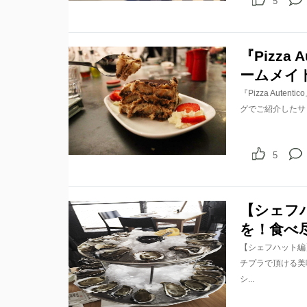
5
『Pizza
ームメイ
『Pizza Au
グでご紹介したサ
5
【シェフ
を！食べ
【シェフハット編
チプラで頂ける美
シ...