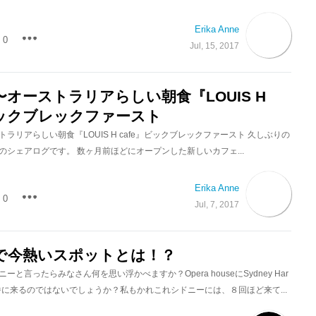
Erika Anne
0
Jul, 15, 2017
オーストラリアらしい朝食『LOUIS H
ビックブレックファースト
ラリアらしい朝食『LOUIS H cafe』ビックブレックファースト 久しぶりの
のシェアログです。 数ヶ月前ほどにオープンした新しいカフェ...
Erika Anne
0
Jul, 7, 2017
で今熱いスポットとは！？
と言ったらみなさん何を思い浮かべますか？Opera houseにSydney Har
geが一番に来るのではないでしょうか？私もかれこれシドニーには、８回ほど来て...