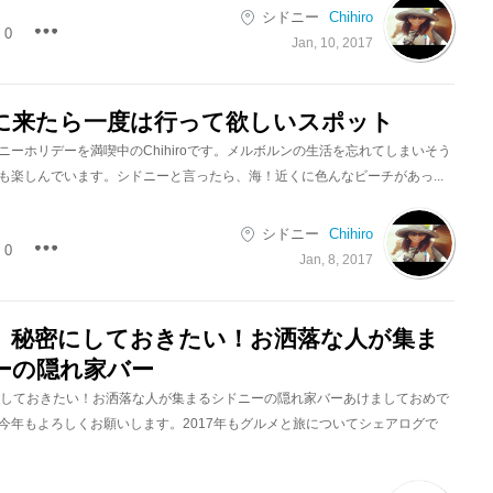
シドニー
Chihiro
0
Jan, 10, 2017
に来たら一度は行って欲しいスポット
ニーホリデーを満喫中のChihiroです。メルボルンの生活を忘れてしまいそう
も楽しんでいます。シドニーと言ったら、海！近くに色んなビーチがあっ...
シドニー
Chihiro
0
Jan, 8, 2017
BC』秘密にしておきたい！お洒落な人が集ま
ーの隠れ家バー
密にしておきたい！お洒落な人が集まるシドニーの隠れ家バーあけましておめで
今年もよろしくお願いします。2017年もグルメと旅についてシェアログで