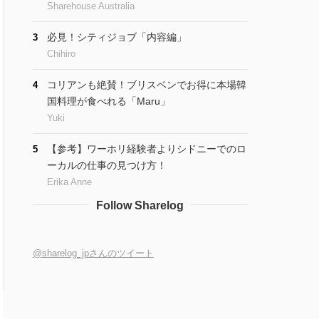
Sharehouse Australia
必見！シティジョブ「内容編」
3
Chihiro
コリアンも絶賛！ブリスベンでお得に本場韓
4
国料理が食べれる「Maru」
Yuki
【参考】ワーホリ経験者よりシドニーでのロ
5
ーカルの仕事の見つけ方！
Erika Anne
Follow Sharelog
@sharelog_jpさんのツイート