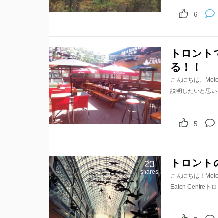
6
トロントで人
る！！
こんにちは、Moto
説明したいと思い
5
トロント
23
shares
こんにちは！Mo
Eaton Cent