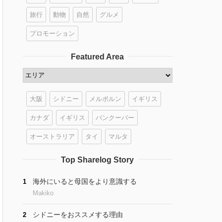
旅行
動物
自然
グルメ
プロモーション
Featured Area
大阪
シドニー
メルボルン
イギリス
カナダ
イギリス
バンクーバー
オーストラリア
タイ
マルタ
Top Sharelog Story
海外にいると母国をより意識する
1
Makiko
シドニーをおススメする理由
2