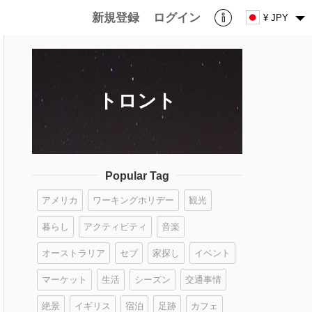
新規登録
ログイン
¥ JPY
トロント
Popular Tag
アメリカ
ワーキングホリデー
観光
暮らし
アクティビティ
音楽
オーストラリア
セブ
家探し
イベント
マーケット
生活
シーズン
交通事情
絶景
イギリス
宿泊
足跡
カフェ