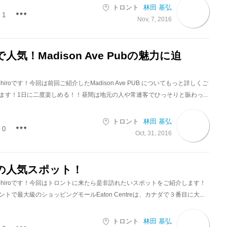
トロント
林田 基弘
1
Nov, 7, 2016
気！Madison Ave Pubの魅力に迫
hiroです！今回は前回ご紹介したMadison Ave PUB についてもっと詳しくご
ます！1日に二度楽しめる！！昼間は地元の人や常連客でひっそりと賑わっ...
トロント
林田 基弘
0
Oct, 31, 2016
の人気スポット！
tohiroです！今回はトロントに来たら是非訪れたいスポットをご紹介します！
reトロントで最大級のショッピングモールEaton Centreは、カナダで３番目に大...
トロント
林田 基弘