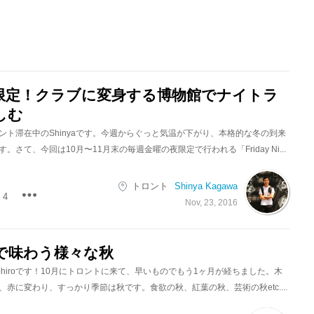
限定！クラブに変身する博物館でナイトラ
しむ
ント滞在中のShinyaです。今週からぐっと気温が下がり、本格的な冬の到来
。さて、今回は10月〜11月末の毎週金曜の夜限定で行われる「Friday Ni...
トロント
Shinya Kagawa
4
Nov, 23, 2016
で味わう様々な秋
ohiroです！10月にトロントに来て、早いものでもう1ヶ月が経ちました。木
赤に変わり、すっかり季節は秋です。食欲の秋、紅葉の秋、芸術の秋etc....