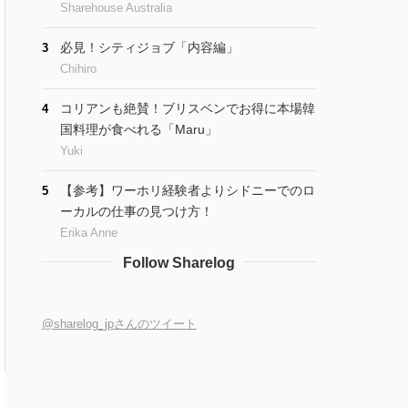
Sharehouse Australia
必見！シティジョブ「内容編」
3
Chihiro
コリアンも絶賛！ブリスベンでお得に本場韓
4
国料理が食べれる「Maru」
Yuki
【参考】ワーホリ経験者よりシドニーでのロ
5
ーカルの仕事の見つけ方！
Erika Anne
Follow Sharelog
@sharelog_jpさんのツイート