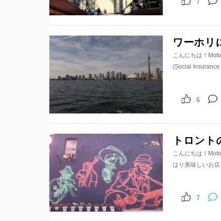
7
ワーホリに
こんにちは！Motoh
(Social Ins
6
トロント
こんにちは！Mo
はり美味しいお店
7