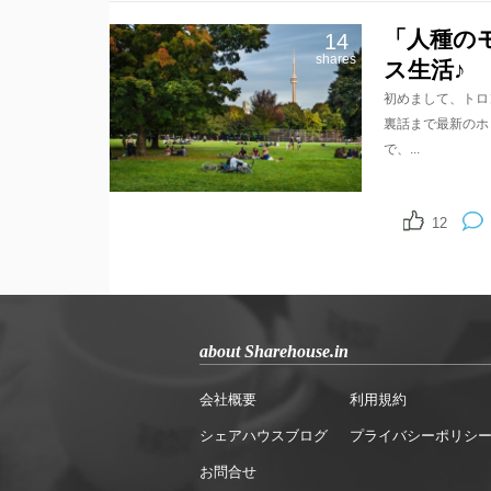
「人種の
14
shares
ス生活♪
初めまして、トロ
裏話まで最新のホ
で、...
12
about Sharehouse.in
会社概要
利用規約
シェアハウスブログ
プライバシーポリシ
お問合せ