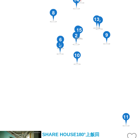
8
13
5
7
15
9
2
6
3
10
11
SHARE HOUSE180°上飯田