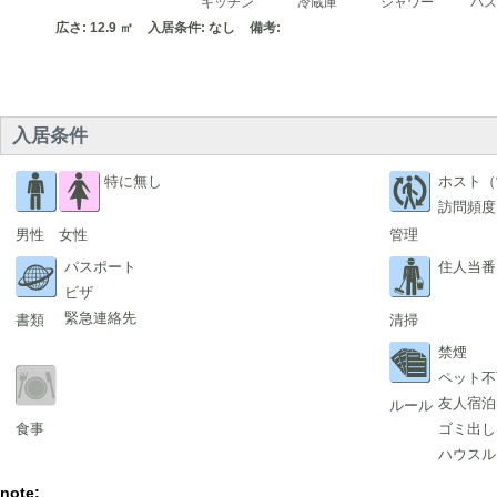
キッチン
冷蔵庫
シャワー
バ
広さ: 12.9 ㎡
入居条件: なし
備考:
入居条件
特に無し
ホスト（
訪問頻度
男性
女性
管理
パスポート
住人当番
ビザ
緊急連絡先
書類
清掃
禁煙
ペット不
友人宿泊
ルール
食事
ゴミ出し
ハウスル
note: