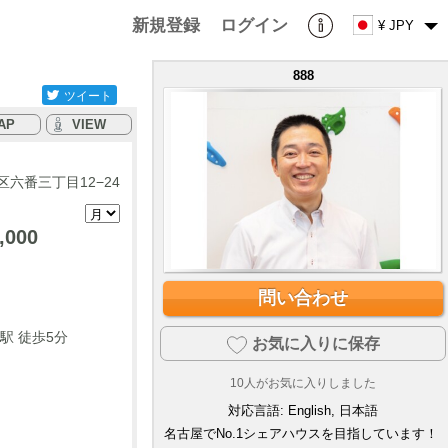
新規登録
ログイン
¥ JPY
888
ツイート
AP
VIEW
六番三丁目12−24
,000
問い合わせ
駅 徒歩5分
お気に入りに保存
10
人がお気に入りしました
対応言語:
English, 日本語
名古屋でNo.1シェアハウスを目指しています！