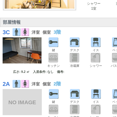
シャワー
1室
部屋情報
3C
3階
洋室
個室
鍵
デスク
イス
ベ
キッチン
冷蔵庫
シャワー
バス
広さ: 9.2 ㎡
入居条件: なし
備考:
2A
2階
洋室
個室
NO IMAGE
鍵
デスク
イス
ベ