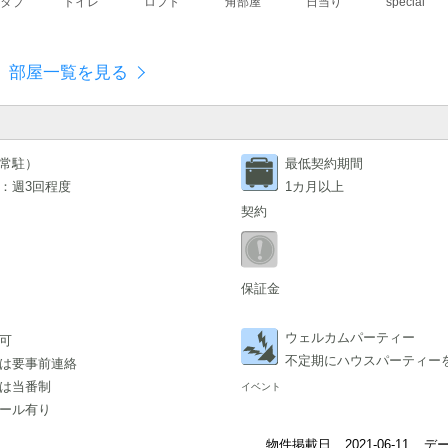
スタブ
トイレ
ロフト
角部屋
日当り
special
部屋一覧を見る
常駐）
最低契約期間
：週3回程度
1カ月以上
契約
保証金
ウェルカムパーティー
可
不定期にハウスパーティー
は要事前連絡
は当番制
イベント
ール有り
物件掲載日
2021-06-11
デ