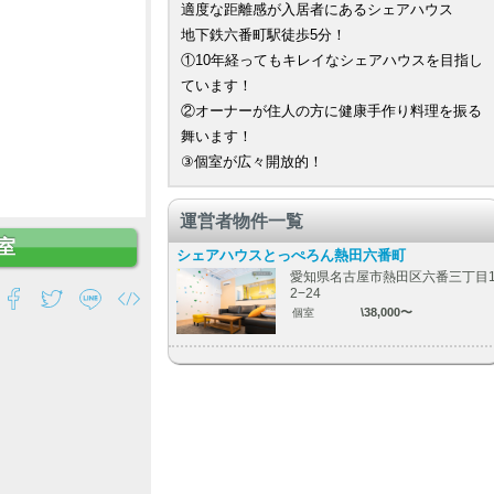
適度な距離感が入居者にあるシェアハウス
地下鉄六番町駅徒歩5分！
①10年経ってもキレイなシェアハウスを目指し
ています！
②オーナーが住人の方に健康手作り料理を振る
舞います！
③個室が広々開放的！
運営者物件一覧
室
シェアハウスとっぺろん熱田六番町
愛知県名古屋市熱田区六番三丁目
2−24
\38,000〜
個室