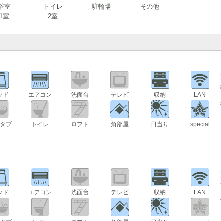
浴室
トイレ
駐輪場
その他
1室
2室
ッド
エアコン
洗面台
テレビ
収納
LAN
タブ
トイレ
ロフト
角部屋
日当り
special
ッド
エアコン
洗面台
テレビ
収納
LAN