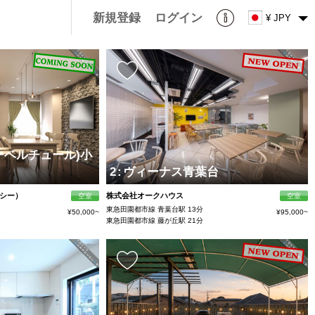
新規登録
ログイン
¥ JPY
(クーベルチュール)小
2
:
ヴィーナス青葉台
．シー）
株式会社オークハウス
空室
空室
東急田園都市線 青葉台駅 13分
¥50,000~
¥95,000~
東急田園都市線 藤が丘駅 21分