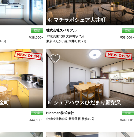
4
:
マチラボシェア大井町
株式会社スぺリアル
空室
空室
JR京浜東北線 大井町駅 7分
¥38,000~
¥53,000~
16分
東京りんかい線 大井町駅 7分
金町
6
:
シェアハウスひだまり新柴又
Hidamari株式会社
空室
空室
北総鉄道北総線 新柴又駅 徒歩10分
¥44,500~
¥44,000~