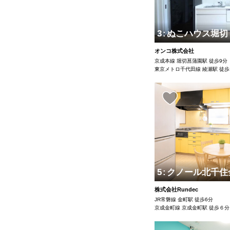
3
:
ぬこハウス堀切
オンコ株式会社
京成本線 堀切菖蒲園駅 徒歩9分
東京メトロ千代田線 綾瀬駅 徒歩
5
:
クノール北千住
株式会社Rundec
JR常磐線 金町駅 徒歩6分
京成金町線 京成金町駅 徒歩６分