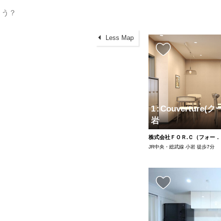
Less Map
1
:
Couverture
岩
株式会社ＦＯＲ.Ｃ（フォー
JR中央・総武線 小岩 徒歩7分