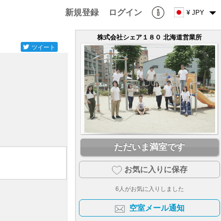
新規登録
ログイン
¥ JPY
株式会社シェア１８０ 北海道営業所
ツイート
ただいま満室です
お気に入りに保存
6
人がお気に入りしました
空室メール通知