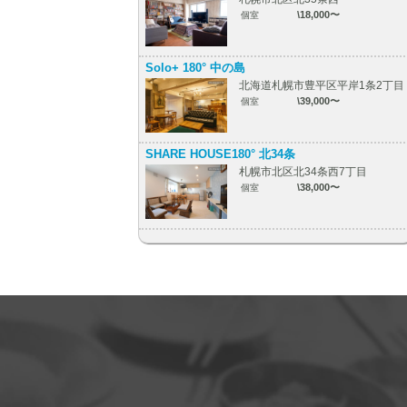
\18,000〜
個室
Solo+ 180° 中の島
北海道札幌市豊平区平岸1条2丁目
\39,000〜
個室
SHARE HOUSE180° 北34条
札幌市北区北34条西7丁目
\38,000〜
個室