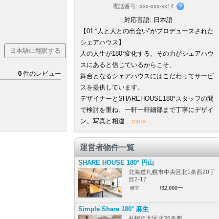
電話番号:
xxx-xxx-xx14
対応言語:
日本語
【01 “人と人との出会い”がプロデュースされた
シェアハウス】
日本語に翻訳する
人の人生が180°変化する。その力がシェアハウ
スにあると信じているからこそ、
0
件のレビュー
舞台となるシェアハウスにはこだわってサービ
スを提供しています。
デザイナーとSHAREHOUSE180°スタッフの間
で検討を重ね、一軒一軒細部まで丁寧にデザイ
ン。写真と相違
...more
運営者物件一覧
SHARE HOUSE 180° 円山
北海道札幌市中央区北1条西20丁
目2-17
\32,000〜
個室
Simple Share 180° 麻生
札幌市北区北35条西