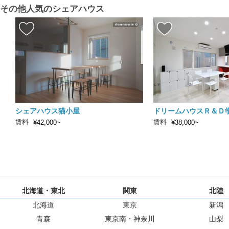
その他人気のシェアハウス
シェアハウス猫小屋
ドリームハウスＲ＆Ｄ
賃料
賃料
¥42,000~
¥38,000~
北海道・東北
関東
北陸
北海道
東京
新潟
青森
東京南・神奈川
山梨