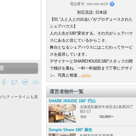
電話番号:
xxx-xxx-xx14
対応言語:
日本語
【01 “人と人との出会い”がプロデュースされた
シェアハウス】
人の人生が180°変化する。その力がシェアハウ
スにあると信じているからこそ、
舞台となるシェアハウスにはこだわってサービ
スを提供しています。
デザイナーとSHAREHOUSE180°スタッフの間
室
で検討を重ね、一軒一軒細部まで丁寧にデザイ
ン。写真と相違
...more
を
運営者物件一覧
がらティータイムも楽
SHARE HOUSE 180° 円山
北海道札幌市中央区北1条西20丁
目2-17
\32,000〜
個室
Simple Share 180° 麻生
札幌市北区北35条西