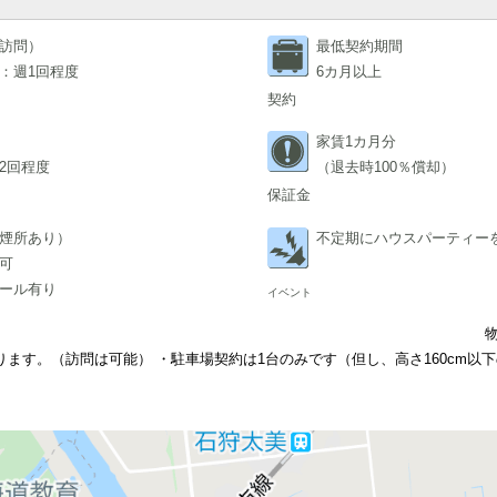
訪問）
最低契約期間
：週1回程度
6カ月以上
契約
家賃1カ月分
2回程度
（退去時100％償却）
保証金
煙所あり）
不定期にハウスパーティー
可
ール有り
イベント
ます。（訪問は可能） ・駐車場契約は1台のみです（但し、高さ160cm以