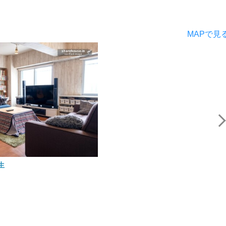
MAPで見
麻生