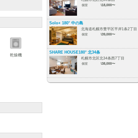
\18,000〜
個室
Solo+ 180° 中の島
北海道札幌市豊平区平岸1条2丁目
\39,000〜
個室
SHARE HOUSE180° 北34条
乾燥機
札幌市北区北34条西7丁目
\38,000〜
個室