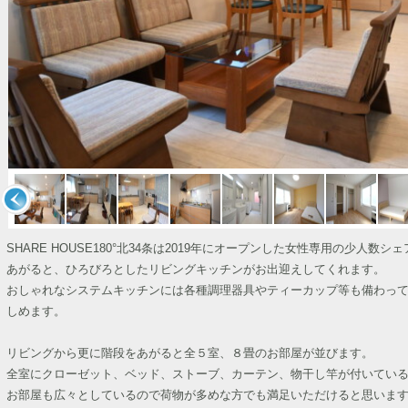
SHARE HOUSE180°北34条は2019年にオープンした女性専用の少
あがると、ひろびろとしたリビングキッチンがお出迎えしてくれます。
おしゃれなシステムキッチンには各種調理器具やティーカップ等も備わっ
しめます。
リビングから更に階段をあがると全５室、８畳のお部屋が並びます。
全室にクローゼット、ベッド、ストーブ、カーテン、物干し竿が付いてい
お部屋も広々としているので荷物が多めな方でも満足いただけると思いま