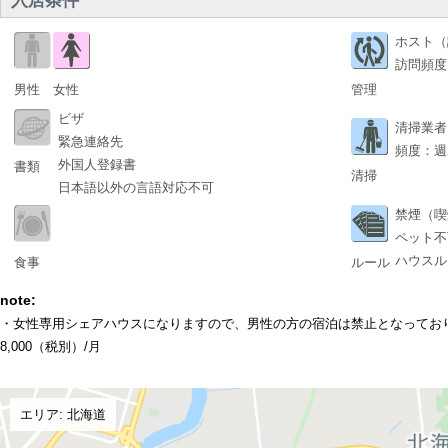
入居条件
ホスト（
訪問頻度
男性
女性
管理
ビザ
清掃業者
緊急連絡先
頻度：週
外国人登録書
書類
清掃
日本語以外の言語対応不可
禁煙（喫
ペット不
ハウスル
食事
ルール
note:
・女性専用シェアハウスになりますので、男性の方の宿泊は禁止となっており
8,000（税別）/月
エリア: 北海道