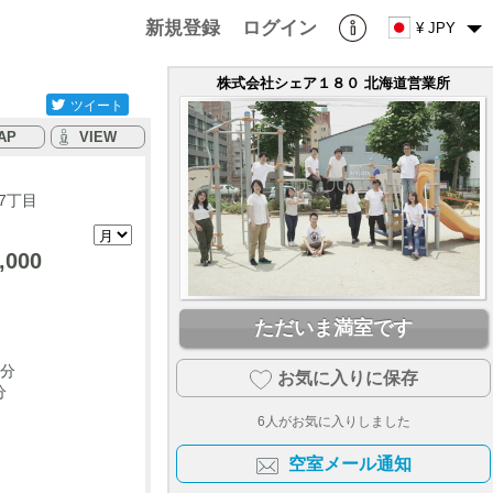
新規登録
ログイン
¥ JPY
株式会社シェア１８０ 北海道営業所
ツイート
AP
VIEW
7丁目
,000
ただいま満室です
7分
お気に入りに保存
分
6
人がお気に入りしました
空室メール通知