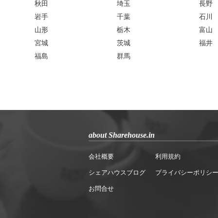
秋田
埼玉
長野
岩手
千葉
石川
山形
栃木
富山
宮城
茨城
福井
福島
群馬
about Sharehouse.in
会社概要
利用規約
シェアハウスブログ
プライバシーポリシ
お問合せ