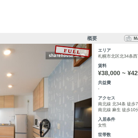
概要
M
エリア
札幌市北区北34条西
賃料
¥38,000 ~ ¥42
共益費
-
アクセス
南北線 北34条 徒歩
南北線 麻生 徒歩10
入居条件
女性
世帯数