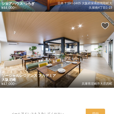
シェアハウス つろぎ
日本 〒590-0405 大阪府泉南郡熊取町大
¥44,000~
久保南4丁目1-15
ソーシャルレジデンス アカデミア
大阪尼崎
¥47,000~
兵庫県尼崎市大庄西町
シェアハウスのメールアドレスに
ぜひご登録ください。