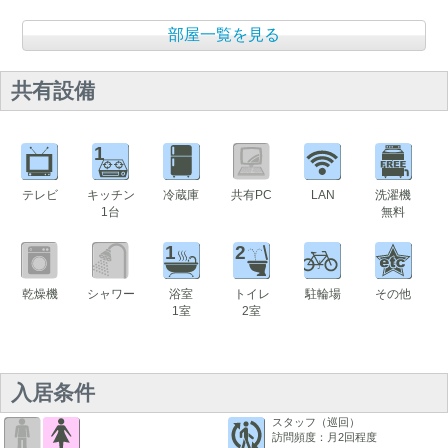
部屋一覧を見る
共有設備
1
テレビ
キッチン
冷蔵庫
共有PC
LAN
洗濯機
1台
無料
1
2
乾燥機
シャワー
浴室
トイレ
駐輪場
その他
1室
2室
入居条件
スタッフ（巡回）
訪問頻度：月2回程度