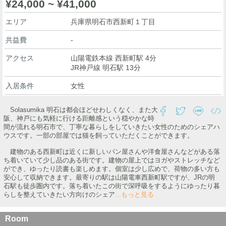
¥24,000 ~ ¥41,000
エリア
兵庫県明石市西新町１丁目
共益費
-
アクセス
山陽電鉄本線 西新町駅 4分
JR神戸線 明石駅 13分
入居条件
女性
Solasumika 明石は都会ほどせわしくなく、また大
阪、神戸にも気軽に行ける距離感という穏やかな時
間が流れる明石市で、丁寧な暮らしをしていきたい女性のためのシェアハ
ウスです。一部の部屋では猫を飼っていただくことができます。
建物のある西新町は近くに新しいパン屋さんや洋食屋さんなどがある落
ち着いていて少し品のある街です。建物の屋上ではヨガやストレッチなど
ができ、ゆったり読書も楽しめます。個室は少し広めで、荷物の多い方も
安心して収納できます。最寄りの駅は山陽電車西新町駅ですが、JRの明
石駅も徒歩圏内です。落ち着いたこの街で深呼吸をするようにゆったり暮
らしを整えていきたい方向けのシェア
...もっと見る
Room