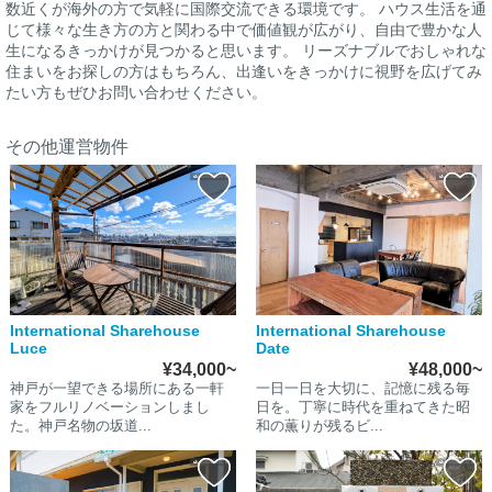
数近くが海外の方で気軽に国際交流できる環境です。 ハウス生活を通
じて様々な生き方の方と関わる中で価値観が広がり、自由で豊かな人
生になるきっかけが見つかると思います。 リーズナブルでおしゃれな
住まいをお探しの方はもちろん、出逢いをきっかけに視野を広げてみ
たい方もぜひお問い合わせください。
その他運営物件
International Sharehouse
International Sharehouse
Luce
Date
¥34,000~
¥48,000~
神戸が一望できる場所にある一軒
一日一日を大切に、記憶に残る毎
家をフルリノベーションしまし
日を。丁寧に時代を重ねてきた昭
た。神戸名物の坂道...
和の薫りが残るビ...