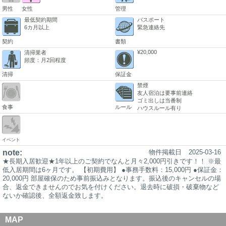
男性
女性
管理
最低契約期間
パスポート
6カ月以上
緊急連絡先
契約
書類
¥20,000
清掃業者
頻度：月2回程度
清掃
保証金
禁煙
友人宿泊は要事前連絡
ゴミ出しは当番制
食事
ルール
ハウスルール有り
イベント
note:
物件掲載日
2025-03-16
★長期入居歓迎★1年以上のご契約でなんと月々2,000円引きです！！ ※最
低入居期間は6ヶ月です。 【初期費用】 ●事務手数料：15,000円 ●保証金：
20,000円 部屋確保のため事前振込みとなります。振込後のキャンセルの場
合、返金できませんのでお気を付けください。退去時に破損・破棄物など
ないか確認後、全額返金致します。
MAP