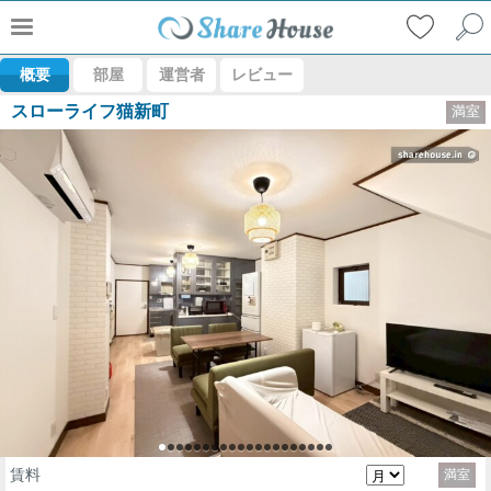
概要
部屋
運営者
レビュー
スローライフ猫新町
満室
賃料
満室