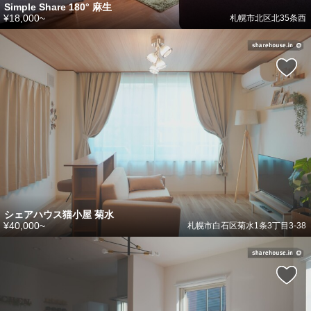
Simple Share 180° 麻生
¥18,000~
札幌市北区北35条西
シェアハウス猫小屋 菊水
¥40,000~
札幌市白石区菊水1条3丁目3-38