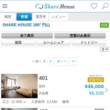
概要
部屋
運営者
レビュー
SHARE HOUSE 180° 円山
空室
全て表示
空室のみ表示
個室
ルームシェア
ドミトリー
< 前へ
1
2
次へ >
>>
2026-09-27
401
空室予定
¥45,000
賃料
¥6,500
共益費
広さ: 12.505 ㎡
入居条件: 2人NG
備考: