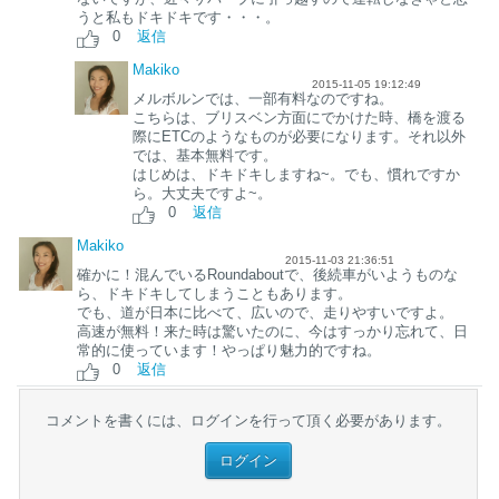
うと私もドキドキです・・・。
0
返信
Makiko
2015-11-05 19:12:49
メルボルンでは、一部有料なのですね。
こちらは、ブリスベン方面にでかけた時、橋を渡る
際にETCのようなものが必要になります。それ以外
では、基本無料です。
はじめは、ドキドキしますね~。でも、慣れですか
ら。大丈夫ですよ~。
0
返信
Makiko
2015-11-03 21:36:51
確かに！混んでいるRoundaboutで、後続車がいようものな
ら、ドキドキしてしまうこともあります。
でも、道が日本に比べて、広いので、走りやすいですよ。
高速が無料！来た時は驚いたのに、今はすっかり忘れて、日
常的に使っています！やっぱり魅力的ですね。
0
返信
コメントを書くには、ログインを行って頂く必要があります。
ログイン