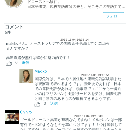
ドコーストへ移住。
日本語堪能、現役英語教師の夫と、そこそこの英語力で日
本語教師のワタクシは、言語オタク。言葉について語ると
フォロー
止まらない・・・（笑）それでも、言語学習に苦労した私
たちだからこそ、これから勉強するぞ！という人の相談に
乗れるはず。
コメント
2人の子どもは、英語と日本語の2言語、オーストラリア
5
件
と日本の２文化をバランスよく吸収し、バイリンガル・バ
2015-11-04 16:38:14
イカルチャーで育っています。
makikoさん、オーストラリアでの国際免許申請はすぐに出来
趣味は、ブッシュウォーキング。料理と食べること。読
るんですか？
書。
高速道路が無料は確かに魅力的です！
ゴールドコースト渡航前に聞いてみたいこと。
0
返信
オーストラリアの教育事情。バイリンガル育児のこと。英
語学習のことなど、お気軽にお尋ねください：）
Makiko
2015-11-05 19:15:51
国際免許は、日本での居住地の運転免許試験場また
【アメブロ】http://ameblo.jp/englishcoach2017/
は警察署で取れるようです。渡豪後であれば、日本
での運転免許があれば、領事館で（ここから一番近
いのはブリスベン）翻訳サービスを受け、国際免許
と同じ効力のあるものが取得できるようです。
0
返信
Chihiro
2015-11-04 19:50:39
ゴールドコースト高速が無料なんですね！メルボルンは一部
有料でETCのようなものを車につけてます！！今は運転して
ないですが、近々サバーブに引っ越すので運転しなきゃと思