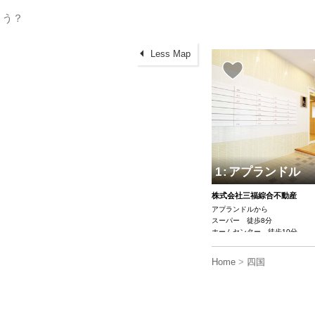
Less Map
1
:
アプランドル
株式会社三福綜合不動産
アプランドルから
スーパー 徒歩8分
ホームセンター 徒歩10分
コンビニ 徒歩4分
愛媛大学 徒歩5分
Home
>
四国
松山大学 徒歩5分
松山赤十字看護専門学校 徒歩5
病院 徒歩10分