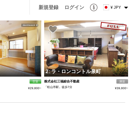
新規登録
ログイン
¥ JPY
2
:
ラ・ロンコントル泉町
株式会社三福綜合不動産
空室
満室
「松山市駅」徒歩7分
¥29,800~
¥39,800~
分