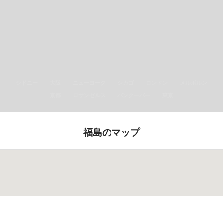
シドニー
大阪
ニューヨーク
シカゴ
ロンドン
メルボルン
京都
ロサンゼルス
バンクーバー
東京
福島のマップ