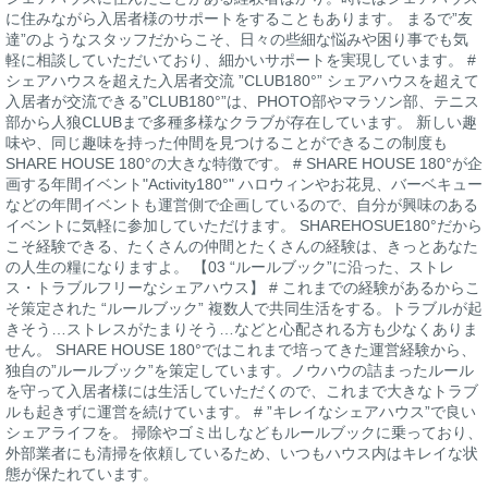
に住みながら入居者様のサポートをすることもあります。 まるで”友
達”のようなスタッフだからこそ、日々の些細な悩みや困り事でも気
軽に相談していただいており、細かいサポートを実現しています。 #
シェアハウスを超えた入居者交流 ”CLUB180°” シェアハウスを超えて
入居者が交流できる”CLUB180°”は、PHOTO部やマラソン部、テニス
部から人狼CLUBまで多種多様なクラブが存在しています。 新しい趣
味や、同じ趣味を持った仲間を見つけることができるこの制度も
SHARE HOUSE 180°の大きな特徴です。 # SHARE HOUSE 180°が企
画する年間イベント"Activity180°" ハロウィンやお花見、バーベキュー
などの年間イベントも運営側で企画しているので、自分が興味のある
イベントに気軽に参加していただけます。 SHAREHOSUE180°だから
こそ経験できる、たくさんの仲間とたくさんの経験は、きっとあなた
の人生の糧になりますよ。 【03 “ルールブック”に沿った、ストレ
ス・トラブルフリーなシェアハウス】 # これまでの経験があるからこ
そ策定された “ルールブック” 複数人で共同生活をする。トラブルが起
きそう…ストレスがたまりそう…などと心配される方も少なくありま
せん。 SHARE HOUSE 180°ではこれまで培ってきた運営経験から、
独自の”ルールブック”を策定しています。ノウハウの詰まったルール
を守って入居者様には生活していただくので、これまで大きなトラブ
ルも起きずに運営を続けています。 # ”キレイなシェアハウス”で良い
シェアライフを。 掃除やゴミ出しなどもルールブックに乗っており、
外部業者にも清掃を依頼しているため、いつもハウス内はキレイな状
態が保たれています。