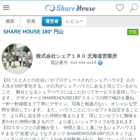
概要
部屋
運営者
レビュー
SHARE HOUSE 180° 円山
空室
株式会社シェア１８０ 北海道営業所
xxx-xxx-xx14
電話番号:
【01 “人と人との出会い”がプロデュースされたシェアハウス】 人の
人生が180°変化する。その力がシェアハウスにあると信じているから
こそ、 舞台となるシェアハウスにはこだわってサービスを提供してい
ます。 デザイナーとSHAREHOUSE180°スタッフの間で検討を重ね、
一軒一軒細部まで丁寧にデザイン。写真と相違のない、オシャレな空
間を演出しています。 また、ハウスごとにコンセプトを設定すること
で、より同じ志を持った仲間が集まります。同じコンセプトに興味を
惹かれた仲間が集まるので、より楽しいシェアライフが生まれます。
【02スタッフとの距離が近く、仲間と楽しく過ごせるシェアハウス】
# まるで”友達”のようなスタッフ SHAREHOUSE180°のスタッフは、
シェアハウスに住んだことがある経験者ばかり。時にはシェアハウス