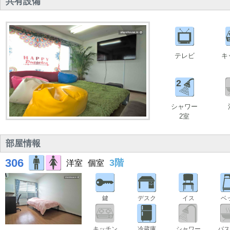
共有設備
テレビ
キ
2
シャワー
2室
部屋情報
306
3階
洋室
個室
鍵
デスク
イス
ベ
キッチン
冷蔵庫
シャワー
バス