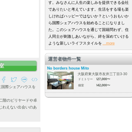
す。みなさんに人生の楽しみを提供できる会社
でありたいと考えています。生活をする場も楽
しければハッピーではないか？というおもいか
ら国際シェアハウスを始めることになりまし
た。このシェアハウスを通じて国籍問わず、住
人同士が刺激しあいながら、絆を深めていける
ような新しいライフスタイルを
...more
運営者物件一覧
室
No borders house Mito
大阪府東大阪市友井三丁目3-30
\27,000〜
ドミトリー
\42,000〜
個室
に国際シェアハウスを
二階のビリヤードや卓
じわえない出会いのあ