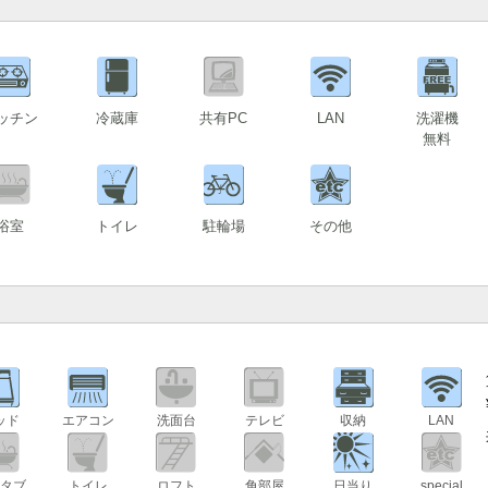
ッチン
冷蔵庫
共有PC
LAN
洗濯機
無料
浴室
トイレ
駐輪場
その他
ッド
エアコン
洗面台
テレビ
収納
LAN
タブ
トイレ
ロフト
角部屋
日当り
special