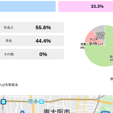
33.3%
55.6%
社会人
その他
11.1%
44.4%
アジア
学生
11.1%
北米・ヨーロッパ
0%
0%
その他
日
77
ければ全額返金