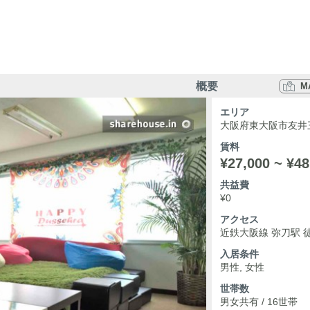
概要
M
エリア
大阪府東大阪市友井三
賃料
¥27,000 ~ ¥48
共益費
¥0
アクセス
近鉄大阪線 弥刀駅 
入居条件
男性, 女性
世帯数
男女共有 / 16世帯