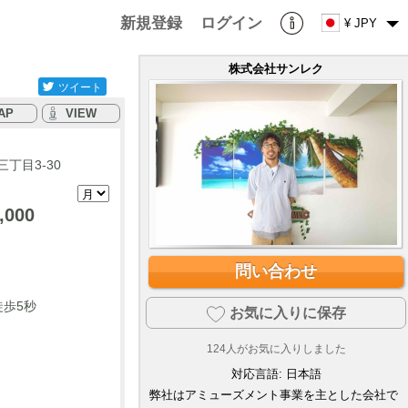
新規登録
ログイン
¥ JPY
株式会社サンレク
ツイート
AP
VIEW
丁目3-30
,000
問い合わせ
徒歩5秒
お気に入りに保存
124
人がお気に入りしました
対応言語:
日本語
弊社はアミューズメント事業を主とした会社で