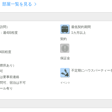
部屋一覧を見る
訪問）
最低契約期間
：週4回程度
1カ月以上
契約
4回程度
保証金
煙所あり）
不定期にハウスパーティー
可
は要事前連絡
問可、宿泊は不可
イベント
ール有り