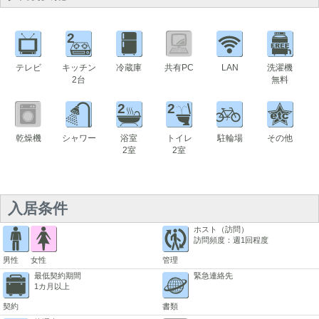
2
テレビ
キッチン
冷蔵庫
共有PC
LAN
洗濯機
2台
無料
2
2
乾燥機
シャワー
浴室
トイレ
駐輪場
その他
2室
2室
入居条件
ホスト（訪問）
訪問頻度：週1回程度
男性
女性
管理
最低契約期間
緊急連絡先
1カ月以上
契約
書類