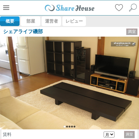
概要
部屋
運営者
レビュー
シェアライフ磯部
満室
賃料
満室