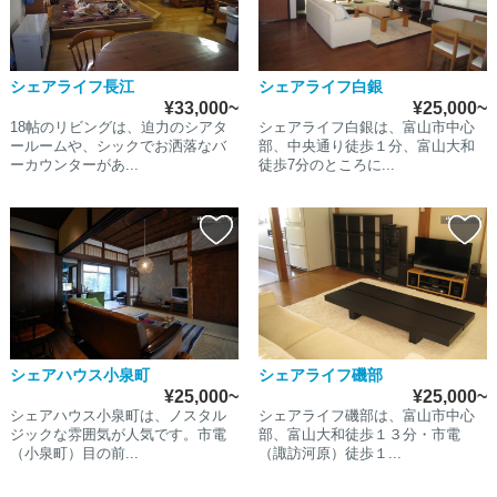
シェアライフ長江
シェアライフ白銀
¥33,000~
¥25,000~
18帖のリビングは、迫力のシアタ
シェアライフ白銀は、富山市中心
ールームや、シックでお洒落なバ
部、中央通り徒歩１分、富山大和
ーカウンターがあ...
徒歩7分のところに...
シェアハウス小泉町
シェアライフ磯部
¥25,000~
¥25,000~
シェアハウス小泉町は、ノスタル
シェアライフ磯部は、富山市中心
ジックな雰囲気が人気です。市電
部、富山大和徒歩１３分・市電
（小泉町）目の前...
（諏訪河原）徒歩１...