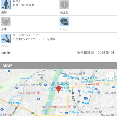
管理人
頻度：週1回程度
清掃
保証金
食事
ルール
ウェルカムパーティー
不定期にハウスパーティーを開催
イベント
note:
物件掲載日
2014-04-01
MAP