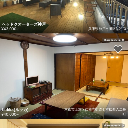
ヘッドクオーターズ神戸
¥43,000~
兵庫県神戸市灘区3-21-3
Lukka(ルッカ)
京都市上京区仁和寺街道七本松西入二番
¥40,000~
町