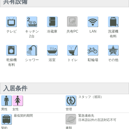
共有設備
2
テレビ
キッチン
冷蔵庫
共有PC
LAN
洗濯機
2台
有料
乾燥機
シャワー
浴室
トイレ
駐輪場
その他
有料
入居条件
スタッフ（巡回）
男性
女性
管理
最低契約期間
緊急連絡先
日本語以外の言語対応不可
契約
書類