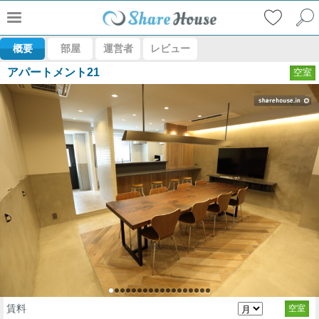
概要
部屋
運営者
レビュー
アパートメント21
空室
賃料
空室