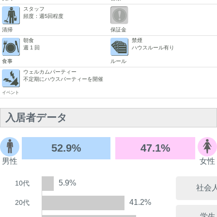
スタッフ
頻度：週5回程度
清掃
保証金
朝食
禁煙
週 1 回
ハウスルール有り
食事
ルール
ウェルカムパーティー
不定期にハウスパーティーを開催
イベント
入居者データ
52.9%
47.1%
男性
女性
5.9%
10代
社会
41.2%
20代
学生