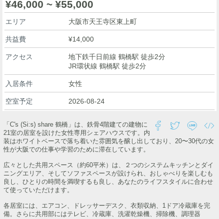
¥46,000 ~ ¥55,000
エリア
大阪市天王寺区東上町
共益費
¥14,000
アクセス
地下鉄千日前線 鶴橋駅 徒歩2分
JR環状線 鶴橋駅 徒歩2分
入居条件
女性
空室予定
2026-08-24
「C's (Si:s) share 鶴橋」は、鉄骨4階建ての建物に
21室の居室を設けた女性専用シェアハウスです。内
装はホワイトベースで落ち着いた雰囲気を醸し出しており、20〜30代の女
性が大阪での仕事や学習のために滞在しています。
広々とした共用スペース（約60平米）は、２つのシステムキッチンとダイ
ニングエリア、そしてソファスペースが設けられ、おしゃべりを楽しむも
良し、ひとりの時間を満喫するも良し、あなたのライフスタイルに合わせ
て使っていただけます。
各居室には、エアコン、ドレッサーデスク、衣類収納、1ドア冷蔵庫を完
備。さらに共用部にはテレビ、冷蔵庫、洗濯乾燥機、掃除機、調理器