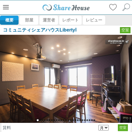
概要
部屋
運営者
レポート
レビュー
コミュニティシェアハウスLibertyⅠ
空室
賃料
空室