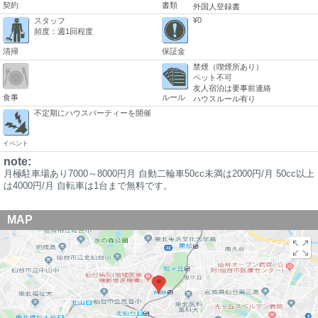
契約
書類
外国人登録書
¥0
スタッフ
頻度：週1回程度
清掃
保証金
禁煙（喫煙所あり）
ペット不可
友人宿泊は要事前連絡
食事
ルール
ハウスルール有り
不定期にハウスパーティーを開催
イベント
note:
月極駐車場あり7000～8000円月 自動二輪車50cc未満は2000円/月 50cc以上
は4000円/月 自転車は1台まで無料です。
MAP