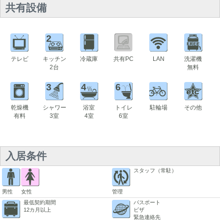
共有設備
2
テレビ
キッチン
冷蔵庫
共有PC
LAN
洗濯機
2台
無料
3
4
6
乾燥機
シャワー
浴室
トイレ
駐輪場
その他
有料
3室
4室
6室
入居条件
スタッフ（常駐）
男性
女性
管理
最低契約期間
パスポート
12カ月以上
ビザ
緊急連絡先